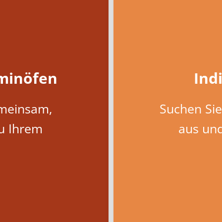
minöfen
Ind
emeinsam,
Suchen Sie
u Ihrem
aus und