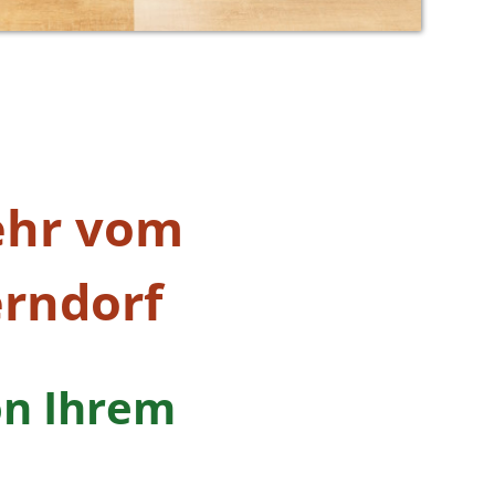
ehr vom
rndorf
on Ihrem