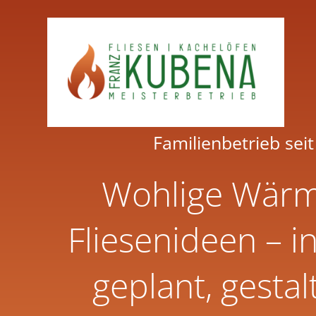
Zum
Inhalt
springen
Familienbetrieb sei
Wohlige Wär
Fliesenideen – in
geplant, gestal