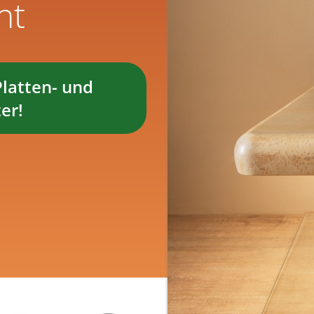
ht
Platten- und
er!