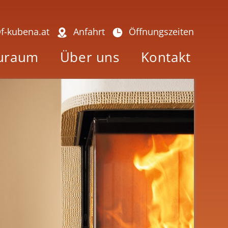
f-kubena.at
Anfahrt
Öffnungszeiten
uraum
Über uns
Kontakt