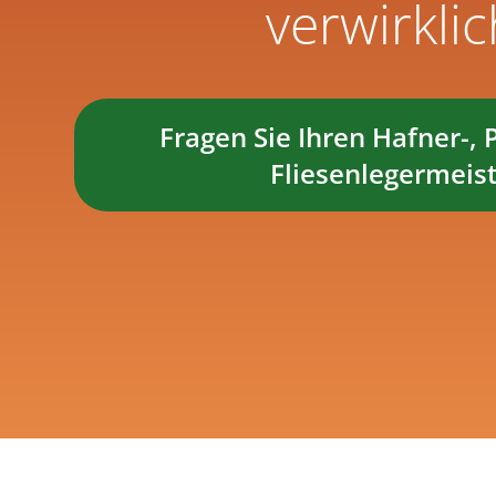
verwirklic
Fragen Sie Ihren Hafner-, 
Fliesenlegermeist