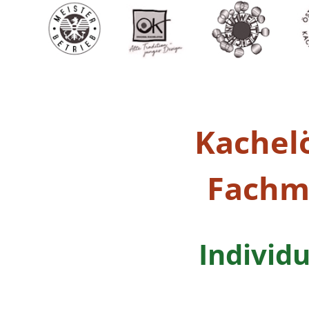
Kachel
Fachm
Individ