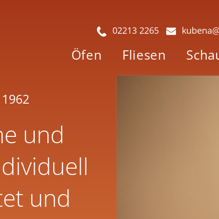
02213 2265
kubena@
Öfen
Fliesen
Scha
t 1962
me und
dividuell
tet und